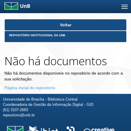
Skip
Voltar
navigation
REPOSITÓRIO INSTITUCIONAL DA UNB
Não há documentos
Não há documentos disponíveis no repositório de acordo com a
sua solicitação.
Página inicial do repositório
Universidade de Brasília - Biblioteca Central
Coordenadoria de Gestão da Informação Digital - GID
(61) 3107-2683
repositorio@unb.br