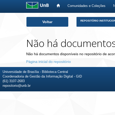
Comunidades e Coleções
Skip
REPOSITÓRIO INSTITUCIO
Voltar
navigation
Não há documento
Não há documentos disponíveis no repositório de acor
Página inicial do repositório
Universidade de Brasília - Biblioteca Central
Coordenadoria de Gestão da Informação Digital - GID
(61) 3107-2683
repositorio@unb.br