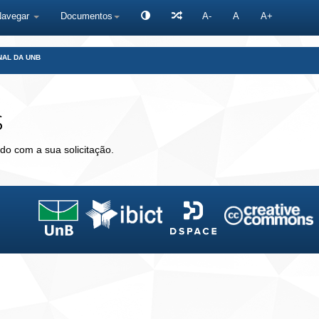
Navegar
Documentos
A-
A
A+
NAL DA UNB
s
do com a sua solicitação.