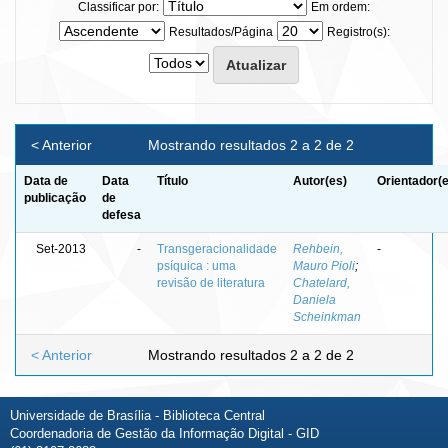
Classificar por:
Em ordem:
Resultados/Página
Registro(s):
< Anterior
Mostrando resultados 2 a 2 de 2
Data de
Data
Título
Autor(es)
Orientador(
publicação
de
defesa
Set-2013
-
Transgeracionalidade
Rehbein,
-
psíquica : uma
Mauro Pioli
;
revisão de literatura
Chatelard,
Daniela
Scheinkman
< Anterior
Mostrando resultados 2 a 2 de 2
Universidade de Brasília - Biblioteca Central
Coordenadoria de Gestão da Informação Digital - GID