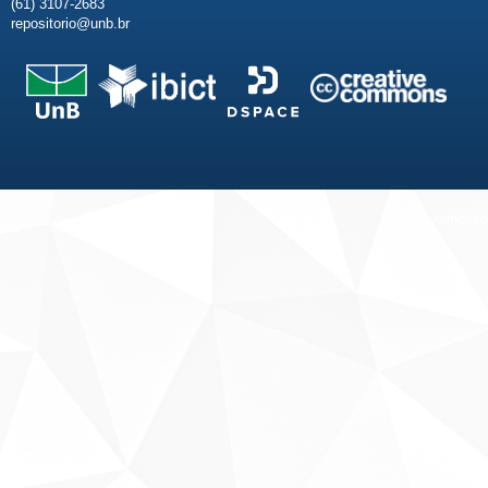
(61) 3107-2683
repositorio@unb.br
Fale conosco
Sobre