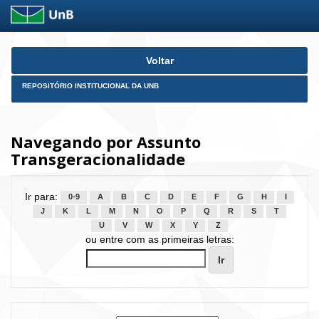
Skip
Voltar
navigation
REPOSITÓRIO INSTITUCIONAL DA UNB
Navegando por Assunto
Transgeracionalidade
Ir para:
0-9
A
B
C
D
E
F
G
H
I
J
K
L
M
N
O
P
Q
R
S
T
U
V
W
X
Y
Z
ou entre com as primeiras letras: