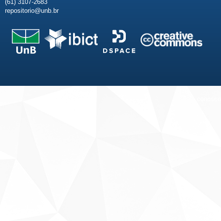
(61) 3107-2683
repositorio@unb.br
Fale conosco
Sobre