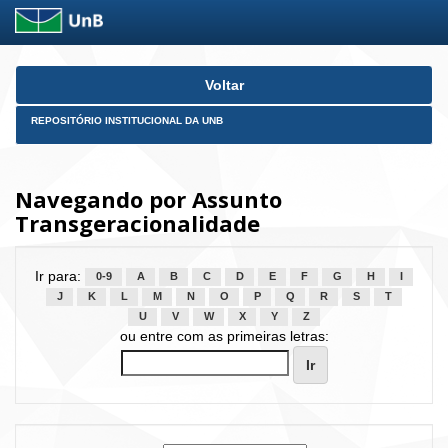
Skip
Voltar
navigation
REPOSITÓRIO INSTITUCIONAL DA UNB
Navegando por Assunto
Transgeracionalidade
Ir para:
0-9
A
B
C
D
E
F
G
H
I
J
K
L
M
N
O
P
Q
R
S
T
U
V
W
X
Y
Z
ou entre com as primeiras letras: