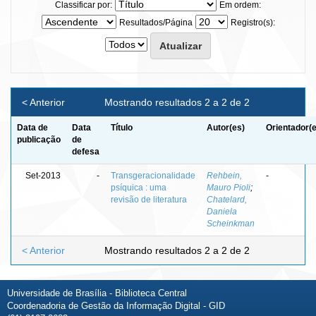
Classificar por:
Em ordem:
Resultados/Página
Registro(s):
< Anterior
Mostrando resultados 2 a 2 de 2
Data de
Data
Título
Autor(es)
Orientador(
publicação
de
defesa
Set-2013
-
Transgeracionalidade
Rehbein,
-
psíquica : uma
Mauro Pioli
;
revisão de literatura
Chatelard,
Daniela
Scheinkman
< Anterior
Mostrando resultados 2 a 2 de 2
Universidade de Brasília - Biblioteca Central
Coordenadoria de Gestão da Informação Digital - GID