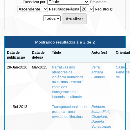
Classificar por:
Em ordem:
Resultados/Página
Registro(s):
Mostrando resultados 1 a 2 de 2
Data de
Data de
Título
Autor(es)
Orientad
publicação
defesa
28-Jan-2026
Mar-2025
Narrativas dos
Veira,
Castro,
ofensores de
Adhara
Vanessa
violência doméstica
Campos
de
do Distrito Federal :
contextos
transgeracionais,
laborais e culturais
Set-2013
-
Transgeracionalidade
Rehbein,
-
psíquica : uma
Mauro Pioli
;
revisão de literatura
Chatelard,
Daniela
Scheinkman