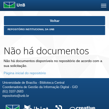
Skip
Voltar
navigation
REPOSITÓRIO INSTITUCIONAL DA UNB
Não há documentos
Não há documentos disponíveis no repositório de acordo com a
sua solicitação.
Página inicial do repositório
Universidade de Brasília - Biblioteca Central
Coordenadoria de Gestão da Informação Digital - GID
(61) 3107-2683
repositorio@unb.br