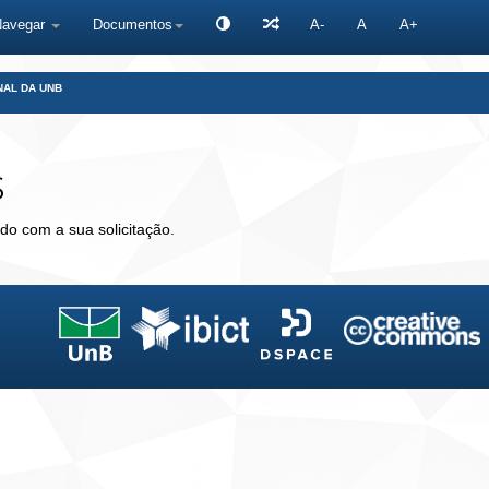
Navegar
Documentos
A-
A
A+
NAL DA UNB
s
do com a sua solicitação.