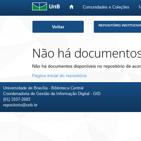
Comunidades e Coleções
Skip
REPOSITÓRIO INSTITUCIO
Voltar
navigation
Não há documento
Não há documentos disponíveis no repositório de acor
Página inicial do repositório
Universidade de Brasília - Biblioteca Central
Coordenadoria de Gestão da Informação Digital - GID
(61) 3107-2683
repositorio@unb.br