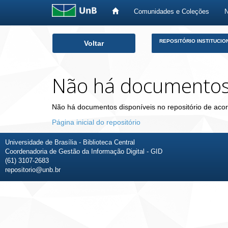
Comunidades e Coleções
Skip
REPOSITÓRIO INSTITUCIO
Voltar
navigation
Não há documento
Não há documentos disponíveis no repositório de acor
Página inicial do repositório
Universidade de Brasília - Biblioteca Central
Coordenadoria de Gestão da Informação Digital - GID
(61) 3107-2683
repositorio@unb.br