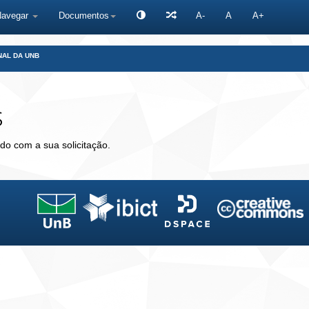
Navegar
Documentos
A-
A
A+
NAL DA UNB
s
do com a sua solicitação.