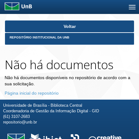
Skip
Voltar
navigation
REPOSITÓRIO INSTITUCIONAL DA UNB
Não há documentos
Não há documentos disponíveis no repositório de acordo com a
sua solicitação.
Página inicial do repositório
Universidade de Brasília - Biblioteca Central
Coordenadoria de Gestão da Informação Digital - GID
(61) 3107-2683
repositorio@unb.br