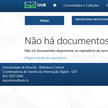
Comunidades e Coleções
Skip
REPOSITÓRIO INSTITUCIO
Voltar
navigation
Não há documento
Não há documentos disponíveis no repositório de acor
Página inicial do repositório
Universidade de Brasília - Biblioteca Central
Coordenadoria de Gestão da Informação Digital - GID
(61) 3107-2683
repositorio@unb.br