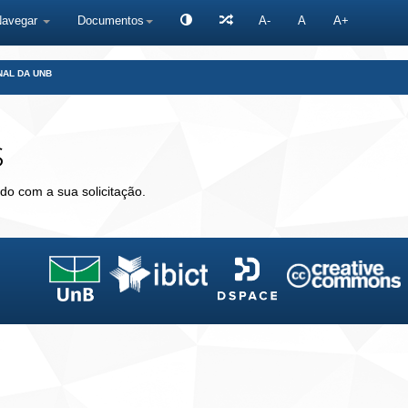
Navegar
Documentos
A-
A
A+
NAL DA UNB
s
do com a sua solicitação.