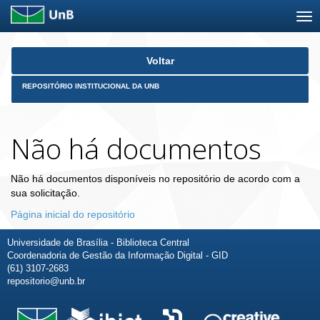
Skip
Voltar
navigation
REPOSITÓRIO INSTITUCIONAL DA UNB
Não há documentos
Não há documentos disponíveis no repositório de acordo com a
sua solicitação.
Página inicial do repositório
Universidade de Brasília - Biblioteca Central
Coordenadoria de Gestão da Informação Digital - GID
(61) 3107-2683
repositorio@unb.br