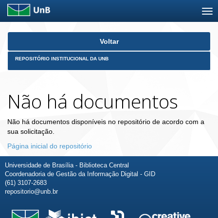
Skip
Voltar
navigation
REPOSITÓRIO INSTITUCIONAL DA UNB
Não há documentos
Não há documentos disponíveis no repositório de acordo com a
sua solicitação.
Página inicial do repositório
Universidade de Brasília - Biblioteca Central
Coordenadoria de Gestão da Informação Digital - GID
(61) 3107-2683
repositorio@unb.br