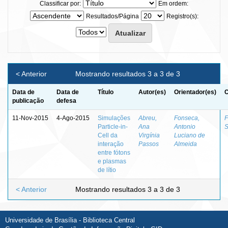
Classificar por:
Em ordem:
Resultados/Página
Registro(s):
< Anterior
Mostrando resultados 3 a 3 de 3
Data de
Data de
Título
Autor(es)
Orientador(es)
C
publicação
defesa
11-Nov-2015
4-Ago-2015
Simulações
Abreu,
Fonseca,
F
Particle-in-
Ana
Antonio
S
Cell da
Virgínia
Luciano de
interação
Passos
Almeida
entre fótons
e plasmas
de lítio
< Anterior
Mostrando resultados 3 a 3 de 3
Universidade de Brasília - Biblioteca Central