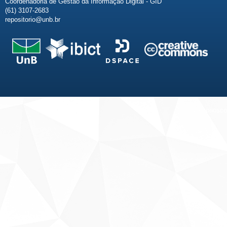
Coordenadoria de Gestão da Informação Digital - GID
(61) 3107-2683
repositorio@unb.br
Fale conosco
Sobre