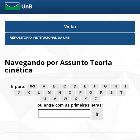
Skip
Voltar
navigation
REPOSITÓRIO INSTITUCIONAL DA UNB
Navegando por Assunto Teoria
cinética
Ir para:
0-9
A
B
C
D
E
F
G
H
I
J
K
L
M
N
O
P
Q
R
S
T
U
V
W
X
Y
Z
ou entre com as primeiras letras: