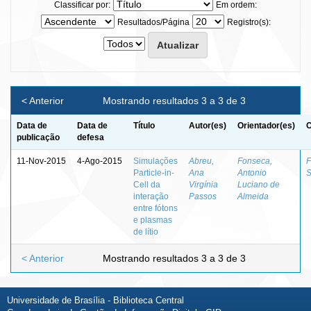
Classificar por:
Em ordem:
Resultados/Página
Registro(s):
< Anterior
Mostrando resultados 3 a 3 de 3
Data de
Data de
Título
Autor(es)
Orientador(es)
C
publicação
defesa
11-Nov-2015
4-Ago-2015
Simulações
Abreu,
Fonseca,
F
Particle-in-
Ana
Antonio
S
Cell da
Virgínia
Luciano de
interação
Passos
Almeida
entre fótons
e plasmas
de lítio
< Anterior
Mostrando resultados 3 a 3 de 3
Universidade de Brasília - Biblioteca Central