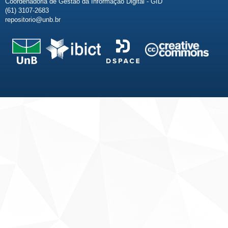
Coordenadoria de Gestão da Informação Digital - GID
(61) 3107-2683
repositorio@unb.br
Fale conosco
Sobre