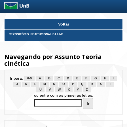
Skip
Voltar
navigation
REPOSITÓRIO INSTITUCIONAL DA UNB
Navegando por Assunto Teoria
cinética
Ir para:
0-9
A
B
C
D
E
F
G
H
I
J
K
L
M
N
O
P
Q
R
S
T
U
V
W
X
Y
Z
ou entre com as primeiras letras: