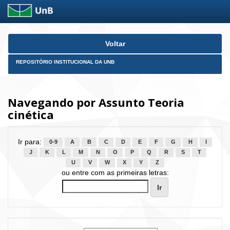
Skip
Voltar
navigation
REPOSITÓRIO INSTITUCIONAL DA UNB
Navegando por Assunto Teoria
cinética
Ir para:
0-9
A
B
C
D
E
F
G
H
I
J
K
L
M
N
O
P
Q
R
S
T
U
V
W
X
Y
Z
ou entre com as primeiras letras: