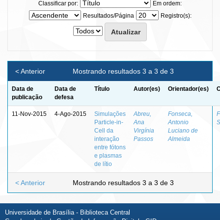
Classificar por:
Em ordem:
Resultados/Página
Registro(s):
< Anterior
Mostrando resultados 3 a 3 de 3
Data de
Data de
Título
Autor(es)
Orientador(es)
C
publicação
defesa
11-Nov-2015
4-Ago-2015
Simulações
Abreu,
Fonseca,
F
Particle-in-
Ana
Antonio
S
Cell da
Virgínia
Luciano de
interação
Passos
Almeida
entre fótons
e plasmas
de lítio
< Anterior
Mostrando resultados 3 a 3 de 3
Universidade de Brasília - Biblioteca Central