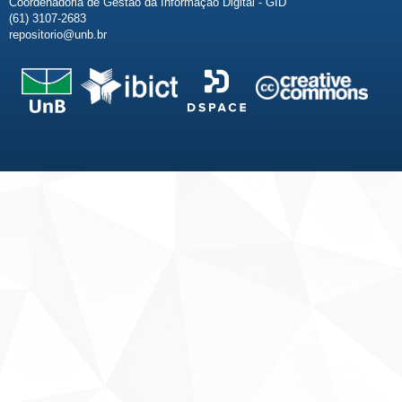
Coordenadoria de Gestão da Informação Digital - GID
(61) 3107-2683
repositorio@unb.br
Fale conosco
Sobre