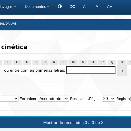
Navegar
Documentos
A-
A
A+
NAL DA UNB
cinética
F
G
H
I
J
K
L
M
N
O
P
Q
R
ou entre com as primeiras letras:
Em ordem:
Resultados/Página
Registro(
Mostrando resultados 3 a 3 de 3