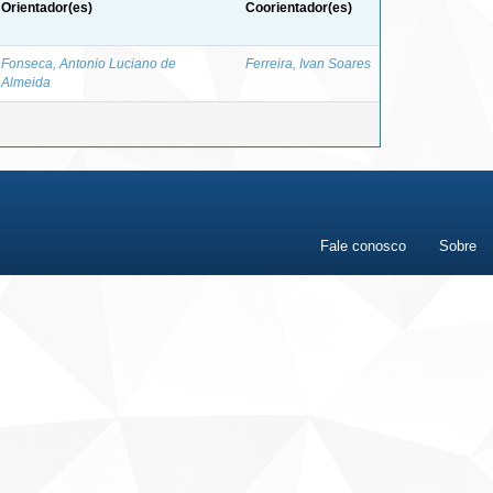
Orientador(es)
Coorientador(es)
Fonseca, Antonio Luciano de
Ferreira, Ivan Soares
Almeida
Fale conosco
Sobre