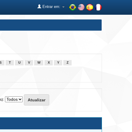
Entrar em:
S
T
U
V
W
X
Y
Z
s):