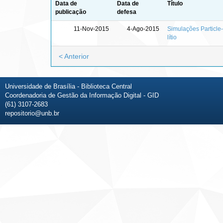
Data de
Data de
Título
publicação
defesa
11-Nov-2015
4-Ago-2015
Simulações Particle-
lítio
< Anterior
Universidade de Brasília - Biblioteca Central
Coordenadoria de Gestão da Informação Digital - GID
(61) 3107-2683
repositorio@unb.br