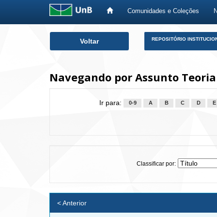
Comunidades e Coleções
Skip
REPOSITÓRIO INSTITUCIO
Voltar
navigation
Navegando por Assunto Teoria 
Ir para:
0-9
A
B
C
D
E
Classificar por:
< Anterior