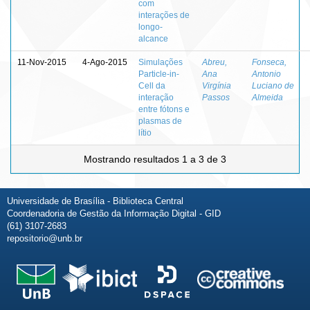
com
interações de
longo-
alcance
11-Nov-2015
4-Ago-2015
Simulações
Abreu,
Fonseca,
Particle-in-
Ana
Antonio
Cell da
Virgínia
Luciano de
interação
Passos
Almeida
entre fótons e
plasmas de
lítio
Mostrando resultados 1 a 3 de 3
Universidade de Brasília - Biblioteca Central
Coordenadoria de Gestão da Informação Digital - GID
(61) 3107-2683
repositorio@unb.br