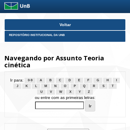
Skip
Voltar
navigation
REPOSITÓRIO INSTITUCIONAL DA UNB
Navegando por Assunto Teoria
cinética
Ir para:
0-9
A
B
C
D
E
F
G
H
I
J
K
L
M
N
O
P
Q
R
S
T
U
V
W
X
Y
Z
ou entre com as primeiras letras: