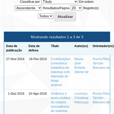
Classificar por:
Em ordem:
Resultados/Página
Registro(s):
Mostrando resultados 1 a 3 de 3
Data de
Data de
Título
Autor(es)
Orientador(es)
publicação
defesa
27-Nov-2014
16-Fev-2014
Contribuições
Moura,
Rocha Filho,
à mecânica
José
Tarcísio
estatística de
Roberto
Marciano da
sistemas com
Steiner de
interação de
longo
alcance
1-Dez-2016
10-Ago-2016
Dinâmica e
Lourenço,
Rocha Filho,
teoria cinética
Christinae
Tarcísio
de estados
Rebouças
Marciano da
homogêneos
de sistemas