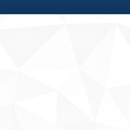
Fale conosco
Sobre