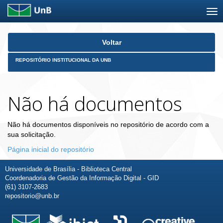
Skip
Voltar
navigation
REPOSITÓRIO INSTITUCIONAL DA UNB
Não há documentos
Não há documentos disponíveis no repositório de acordo com a
sua solicitação.
Página inicial do repositório
Universidade de Brasília - Biblioteca Central
Coordenadoria de Gestão da Informação Digital - GID
(61) 3107-2683
repositorio@unb.br