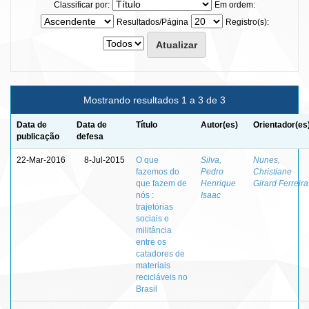
Classificar por:
Em ordem:
Resultados/Página
Registro(s):
Mostrando resultados 1 a 3 de 3
Data de
Data de
Título
Autor(es)
Orientador(es
publicação
defesa
22-Mar-2016
8-Jul-2015
O que
Silva,
Nunes,
fazemos do
Pedro
Christiane
que fazem de
Henrique
Girard Ferreira
nós :
Isaac
trajetórias
sociais e
militância
entre os
catadores de
materiais
recicláveis no
Brasil