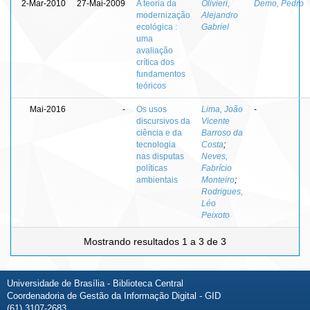
2-Mar-2010
27-Mai-2009
A teoria da
Olivieri,
Demo, Pedro
modernização
Alejandro
ecológica :
Gabriel
uma
avaliação
crítica dos
fundamentos
teóricos
Mai-2016
-
Os usos
Lima, João
-
discursivos da
Vicente
ciência e da
Barroso da
tecnologia
Costa
;
nas disputas
Neves,
políticas
Fabrício
ambientais
Monteiro
;
Rodrigues,
Léo
Peixoto
Mostrando resultados 1 a 3 de 3
Universidade de Brasília - Biblioteca Central
Coordenadoria de Gestão da Informação Digital - GID
(61) 3107-2683