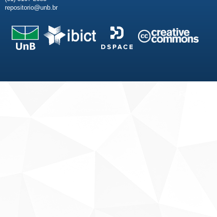
repositorio@unb.br
Fale conosco
Sobre