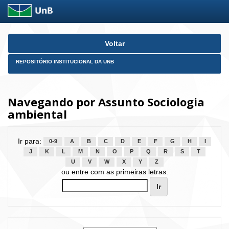
Skip
Voltar
navigation
REPOSITÓRIO INSTITUCIONAL DA UNB
Navegando por Assunto Sociologia
ambiental
Ir para:
0-9
A
B
C
D
E
F
G
H
I
J
K
L
M
N
O
P
Q
R
S
T
U
V
W
X
Y
Z
ou entre com as primeiras letras: