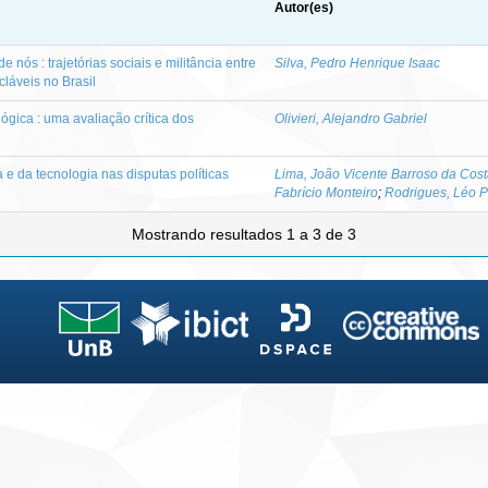
Autor(es)
nós : trajetórias sociais e militância entre
Silva, Pedro Henrique Isaac
cláveis no Brasil
ógica : uma avaliação crítica dos
Olivieri, Alejandro Gabriel
 e da tecnologia nas disputas políticas
Lima, João Vicente Barroso da Cos
Fabrício Monteiro
;
Rodrigues, Léo P
Mostrando resultados 1 a 3 de 3