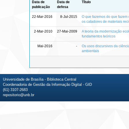
Data de
Data de
Título
publicação
defesa
22-Mar-2016
8-Jul-2015
O que fazemos do que fazem de 
os catadores de materiais reci
2-Mar-2010
27-Mai-2009
A teoria da modernização ecol
fundamentos teóricos
Mai-2016
-
Os usos discursivos da ciência
ambientais
Universidade de Brasília - Biblioteca Central
Coordenadoria de Gestão da Informação Digital - GID
(61) 3107-2683
repositorio@unb.br