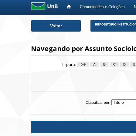
Comunidades e Coleções
Skip
REPOSITÓRIO INSTITUCIO
Voltar
navigation
Navegando por Assunto Sociol
Ir para:
0-9
A
B
C
D
E
Classificar por: