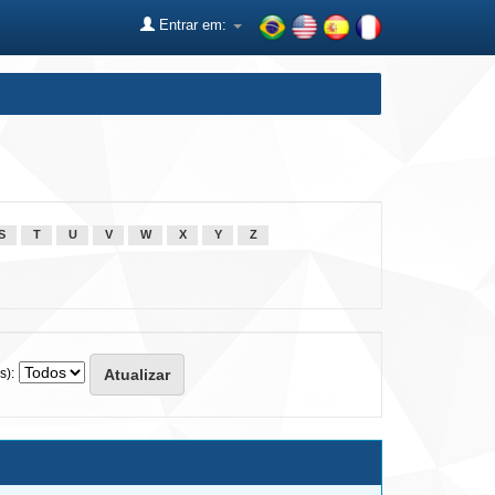
Entrar em:
S
T
U
V
W
X
Y
Z
s):