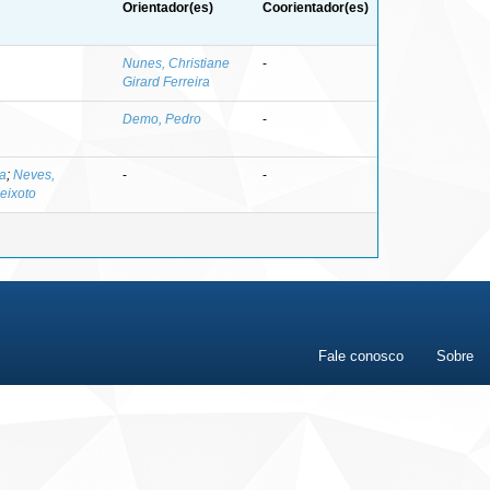
Orientador(es)
Coorientador(es)
Nunes, Christiane
-
Girard Ferreira
Demo, Pedro
-
ta
;
Neves,
-
-
eixoto
Fale conosco
Sobre