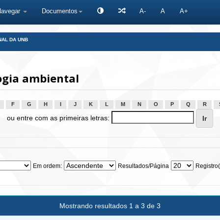
Navegar
Documentos
A-
A
A+
NAL DA UNB
ogia ambiental
F
G
H
I
J
K
L
M
N
O
P
Q
R
ou entre com as primeiras letras:
Em ordem:
Resultados/Página
Registro(
Mostrando resultados 1 a 3 de 3