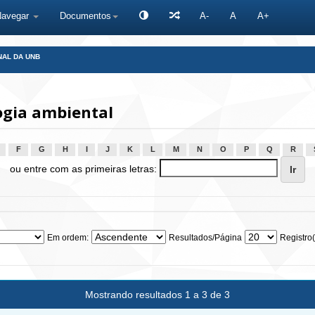
Navegar
Documentos
A-
A
A+
NAL DA UNB
ogia ambiental
F
G
H
I
J
K
L
M
N
O
P
Q
R
ou entre com as primeiras letras:
Em ordem:
Resultados/Página
Registro(
Mostrando resultados 1 a 3 de 3