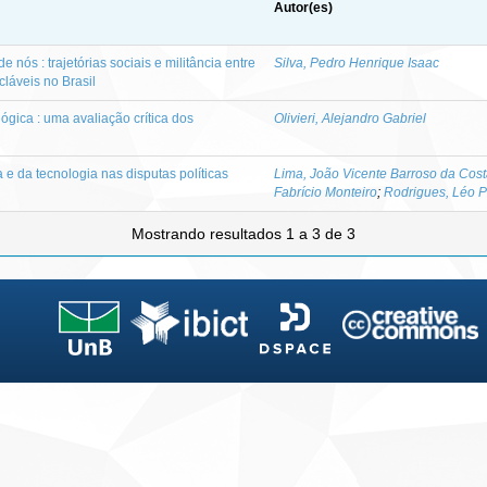
Autor(es)
nós : trajetórias sociais e militância entre
Silva, Pedro Henrique Isaac
cláveis no Brasil
ógica : uma avaliação crítica dos
Olivieri, Alejandro Gabriel
 e da tecnologia nas disputas políticas
Lima, João Vicente Barroso da Cos
Fabrício Monteiro
;
Rodrigues, Léo P
Mostrando resultados 1 a 3 de 3