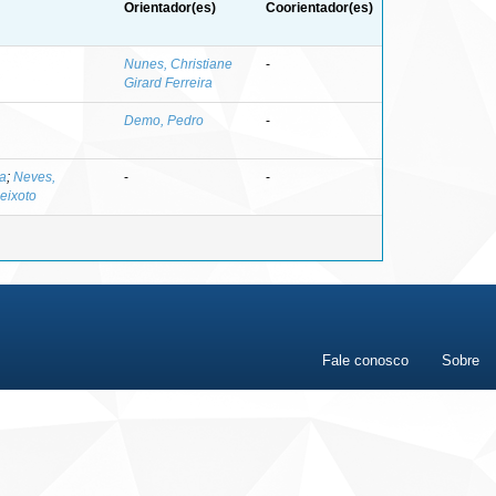
Orientador(es)
Coorientador(es)
Nunes, Christiane
-
Girard Ferreira
Demo, Pedro
-
ta
;
Neves,
-
-
eixoto
Fale conosco
Sobre