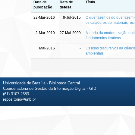
Data de
Data de
Título
publicação
defesa
22-Mar-2016
8-Jul-2015
O que fazemos do que fazem de 
os catadores de materiais reci
2-Mar-2010
27-Mai-2009
A teoria da modernização ecol
fundamentos teóricos
Mai-2016
-
Os usos discursivos da ciência
ambientais
Universidade de Brasília - Biblioteca Central
Coordenadoria de Gestão da Informação Digital - GID
(61) 3107-2683
repositorio@unb.br