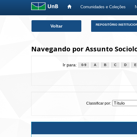
Comunidades e Coleções
Skip
REPOSITÓRIO INSTITUCIO
Voltar
navigation
Navegando por Assunto Sociol
Ir para:
0-9
A
B
C
D
E
Classificar por: