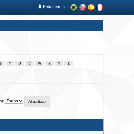
Entrar em:
S
T
U
V
W
X
Y
Z
s):