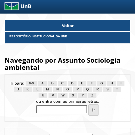
Skip
Voltar
navigation
REPOSITÓRIO INSTITUCIONAL DA UNB
Navegando por Assunto Sociologia
ambiental
Ir para:
0-9
A
B
C
D
E
F
G
H
I
J
K
L
M
N
O
P
Q
R
S
T
U
V
W
X
Y
Z
ou entre com as primeiras letras: