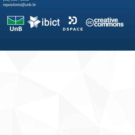
repositorio@unb.br
Fale conosco
Sobre