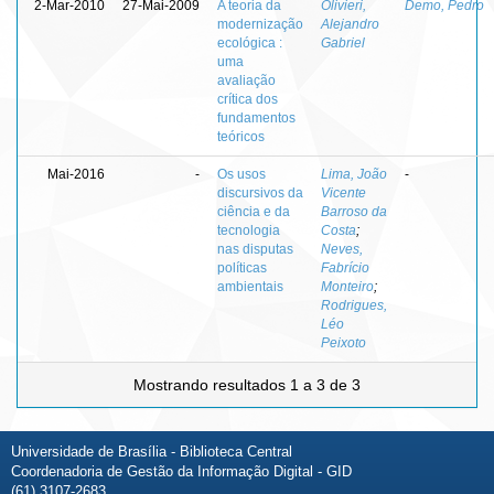
2-Mar-2010
27-Mai-2009
A teoria da
Olivieri,
Demo, Pedro
modernização
Alejandro
ecológica :
Gabriel
uma
avaliação
crítica dos
fundamentos
teóricos
Mai-2016
-
Os usos
Lima, João
-
discursivos da
Vicente
ciência e da
Barroso da
tecnologia
Costa
;
nas disputas
Neves,
políticas
Fabrício
ambientais
Monteiro
;
Rodrigues,
Léo
Peixoto
Mostrando resultados 1 a 3 de 3
Universidade de Brasília - Biblioteca Central
Coordenadoria de Gestão da Informação Digital - GID
(61) 3107-2683