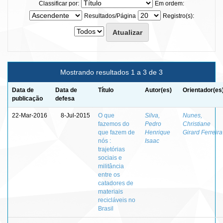
Classificar por:
Em ordem:
Resultados/Página
Registro(s):
Mostrando resultados 1 a 3 de 3
Data de
Data de
Título
Autor(es)
Orientador(es
publicação
defesa
22-Mar-2016
8-Jul-2015
O que
Silva,
Nunes,
fazemos do
Pedro
Christiane
que fazem de
Henrique
Girard Ferreira
nós :
Isaac
trajetórias
sociais e
militância
entre os
catadores de
materiais
recicláveis no
Brasil