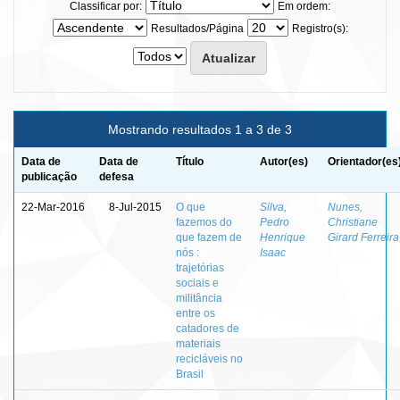
Classificar por:
Em ordem:
Resultados/Página
Registro(s):
Mostrando resultados 1 a 3 de 3
Data de
Data de
Título
Autor(es)
Orientador(es
publicação
defesa
22-Mar-2016
8-Jul-2015
O que
Silva,
Nunes,
fazemos do
Pedro
Christiane
que fazem de
Henrique
Girard Ferreira
nós :
Isaac
trajetórias
sociais e
militância
entre os
catadores de
materiais
recicláveis no
Brasil