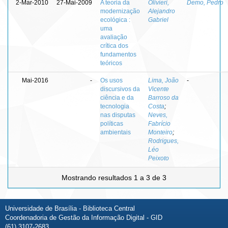
2-Mar-2010
27-Mai-2009
A teoria da
Olivieri,
Demo, Pedro
modernização
Alejandro
ecológica :
Gabriel
uma
avaliação
crítica dos
fundamentos
teóricos
Mai-2016
-
Os usos
Lima, João
-
discursivos da
Vicente
ciência e da
Barroso da
tecnologia
Costa
;
nas disputas
Neves,
políticas
Fabrício
ambientais
Monteiro
;
Rodrigues,
Léo
Peixoto
Mostrando resultados 1 a 3 de 3
Universidade de Brasília - Biblioteca Central
Coordenadoria de Gestão da Informação Digital - GID
(61) 3107-2683