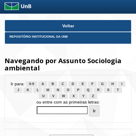
Skip
Voltar
navigation
REPOSITÓRIO INSTITUCIONAL DA UNB
Navegando por Assunto Sociologia
ambiental
Ir para:
0-9
A
B
C
D
E
F
G
H
I
J
K
L
M
N
O
P
Q
R
S
T
U
V
W
X
Y
Z
ou entre com as primeiras letras: