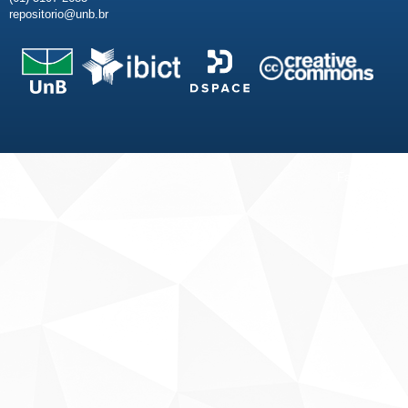
repositorio@unb.br
Fale conosco
Sobre