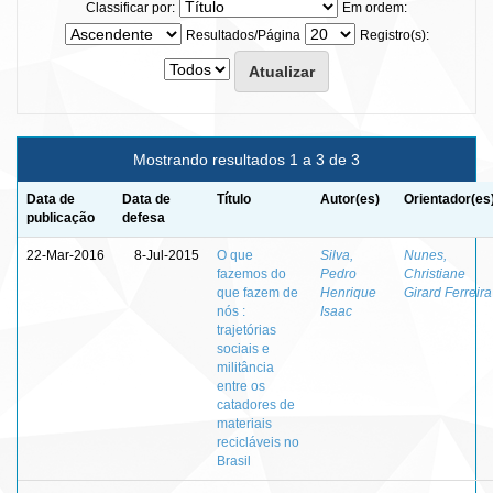
Classificar por:
Em ordem:
Resultados/Página
Registro(s):
Mostrando resultados 1 a 3 de 3
Data de
Data de
Título
Autor(es)
Orientador(es
publicação
defesa
22-Mar-2016
8-Jul-2015
O que
Silva,
Nunes,
fazemos do
Pedro
Christiane
que fazem de
Henrique
Girard Ferreira
nós :
Isaac
trajetórias
sociais e
militância
entre os
catadores de
materiais
recicláveis no
Brasil