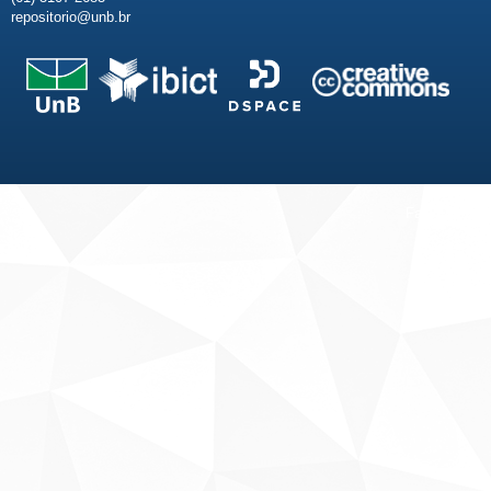
repositorio@unb.br
Fale conosco
Sobre