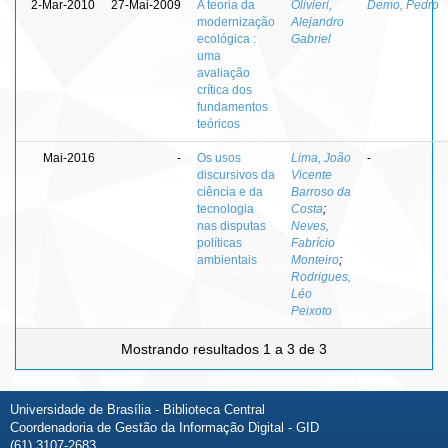
2-Mar-2010
27-Mai-2009
A teoria da
Olivieri,
Demo, Pedro
modernização
Alejandro
ecológica :
Gabriel
uma
avaliação
crítica dos
fundamentos
teóricos
Mai-2016
-
Os usos
Lima, João
-
discursivos da
Vicente
ciência e da
Barroso da
tecnologia
Costa
;
nas disputas
Neves,
políticas
Fabrício
ambientais
Monteiro
;
Rodrigues,
Léo
Peixoto
Mostrando resultados 1 a 3 de 3
Universidade de Brasília - Biblioteca Central
Coordenadoria de Gestão da Informação Digital - GID
(61) 3107-2683