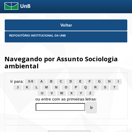
Skip
Voltar
navigation
REPOSITÓRIO INSTITUCIONAL DA UNB
Navegando por Assunto Sociologia
ambiental
Ir para:
0-9
A
B
C
D
E
F
G
H
I
J
K
L
M
N
O
P
Q
R
S
T
U
V
W
X
Y
Z
ou entre com as primeiras letras: