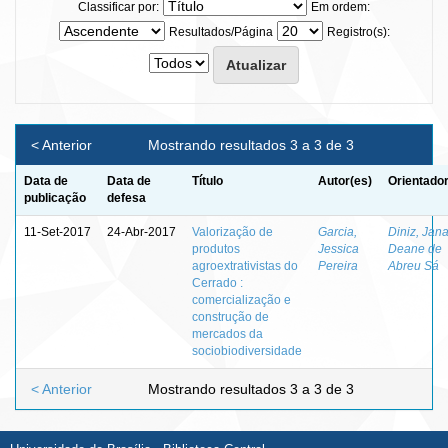
Classificar por:
Em ordem:
Resultados/Página
Registro(s):
< Anterior
Mostrando resultados 3 a 3 de 3
Data de
Data de
Título
Autor(es)
Orientador
publicação
defesa
11-Set-2017
24-Abr-2017
Valorização de
Garcia,
Diniz, Jan
produtos
Jessica
Deane de
agroextrativistas do
Pereira
Abreu Sá
Cerrado :
comercialização e
construção de
mercados da
sociobiodiversidade
< Anterior
Mostrando resultados 3 a 3 de 3