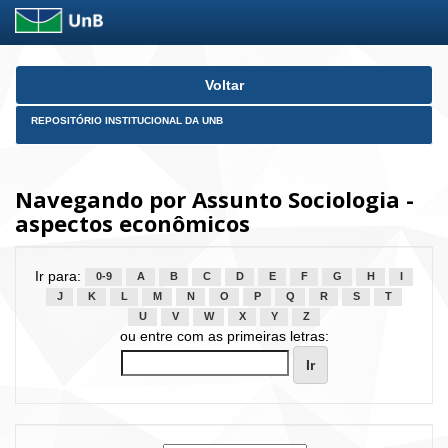
Skip
Voltar
navigation
REPOSITÓRIO INSTITUCIONAL DA UNB
Navegando por Assunto Sociologia -
aspectos econômicos
Ir para:
0-9
A
B
C
D
E
F
G
H
I
J
K
L
M
N
O
P
Q
R
S
T
U
V
W
X
Y
Z
ou entre com as primeiras letras: