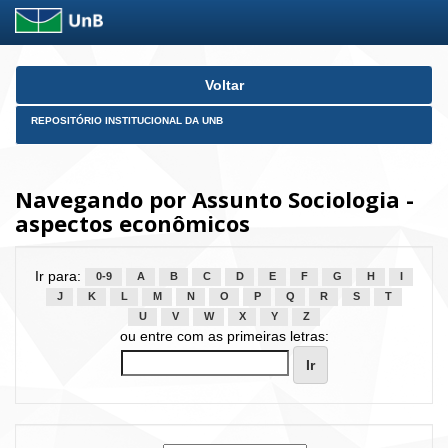
Skip
Voltar
navigation
REPOSITÓRIO INSTITUCIONAL DA UNB
Navegando por Assunto Sociologia -
aspectos econômicos
Ir para:
0-9
A
B
C
D
E
F
G
H
I
J
K
L
M
N
O
P
Q
R
S
T
U
V
W
X
Y
Z
ou entre com as primeiras letras: