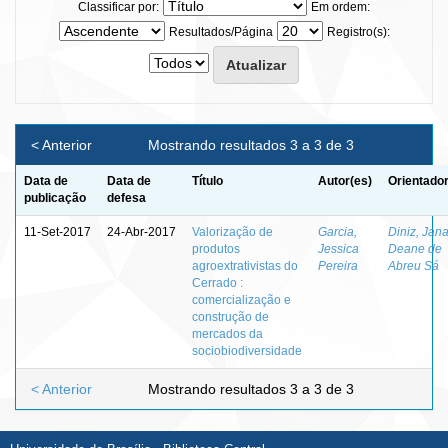
Classificar por:
Em ordem:
Resultados/Página
Registro(s):
< Anterior
Mostrando resultados 3 a 3 de 3
Data de
Data de
Título
Autor(es)
Orientador
publicação
defesa
11-Set-2017
24-Abr-2017
Valorização de
Garcia,
Diniz, Jan
produtos
Jessica
Deane de
agroextrativistas do
Pereira
Abreu Sá
Cerrado :
comercialização e
construção de
mercados da
sociobiodiversidade
< Anterior
Mostrando resultados 3 a 3 de 3