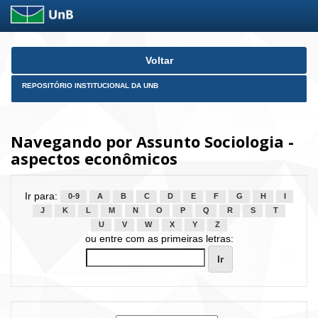
Skip
Voltar
navigation
REPOSITÓRIO INSTITUCIONAL DA UNB
Navegando por Assunto Sociologia -
aspectos econômicos
Ir para:
0-9
A
B
C
D
E
F
G
H
I
J
K
L
M
N
O
P
Q
R
S
T
U
V
W
X
Y
Z
ou entre com as primeiras letras: