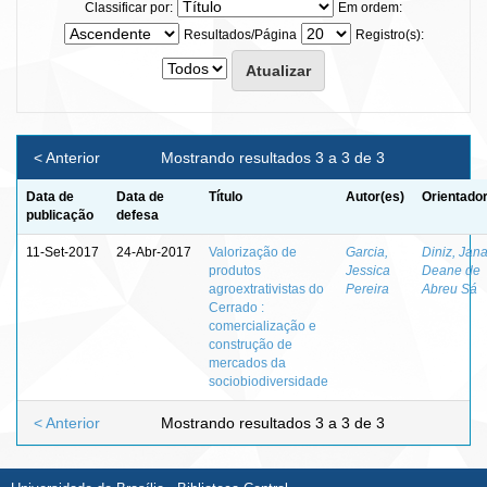
Classificar por:
Em ordem:
Resultados/Página
Registro(s):
< Anterior
Mostrando resultados 3 a 3 de 3
Data de
Data de
Título
Autor(es)
Orientador
publicação
defesa
11-Set-2017
24-Abr-2017
Valorização de
Garcia,
Diniz, Jan
produtos
Jessica
Deane de
agroextrativistas do
Pereira
Abreu Sá
Cerrado :
comercialização e
construção de
mercados da
sociobiodiversidade
< Anterior
Mostrando resultados 3 a 3 de 3