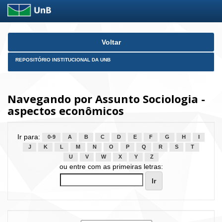
Skip
Voltar
navigation
REPOSITÓRIO INSTITUCIONAL DA UNB
Navegando por Assunto Sociologia -
aspectos econômicos
Ir para:
0-9
A
B
C
D
E
F
G
H
I
J
K
L
M
N
O
P
Q
R
S
T
U
V
W
X
Y
Z
ou entre com as primeiras letras: