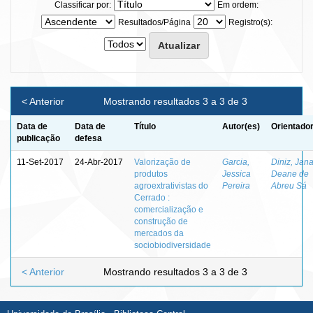
Classificar por:
Em ordem:
Resultados/Página
Registro(s):
< Anterior
Mostrando resultados 3 a 3 de 3
Data de
Data de
Título
Autor(es)
Orientador
publicação
defesa
11-Set-2017
24-Abr-2017
Valorização de
Garcia,
Diniz, Jan
produtos
Jessica
Deane de
agroextrativistas do
Pereira
Abreu Sá
Cerrado :
comercialização e
construção de
mercados da
sociobiodiversidade
< Anterior
Mostrando resultados 3 a 3 de 3