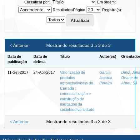
Classificar por:
Em ordem:
Resultados/Página
Registro(s):
< Anterior
Mostrando resultados 3 a 3 de 3
Data de
Data de
Título
Autor(es)
Orientador
publicação
defesa
11-Set-2017
24-Abr-2017
Valorização de
Garcia,
Diniz, Jan
produtos
Jessica
Deane de
agroextrativistas do
Pereira
Abreu Sá
Cerrado :
comercialização e
construção de
mercados da
sociobiodiversidade
< Anterior
Mostrando resultados 3 a 3 de 3