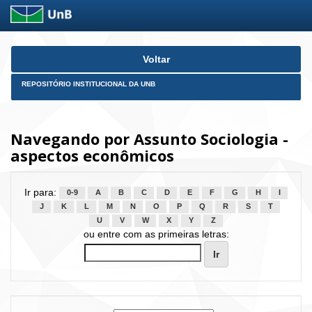
Skip
Voltar
navigation
REPOSITÓRIO INSTITUCIONAL DA UNB
Navegando por Assunto Sociologia -
aspectos econômicos
Ir para:
0-9
A
B
C
D
E
F
G
H
I
J
K
L
M
N
O
P
Q
R
S
T
U
V
W
X
Y
Z
ou entre com as primeiras letras: