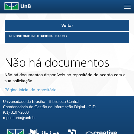
Skip
Voltar
navigation
REPOSITÓRIO INSTITUCIONAL DA UNB
Não há documentos
Não há documentos disponíveis no repositório de acordo com a
sua solicitação.
Página inicial do repositório
Universidade de Brasília - Biblioteca Central
Coordenadoria de Gestão da Informação Digital - GID
(61) 3107-2683
repositorio@unb.br