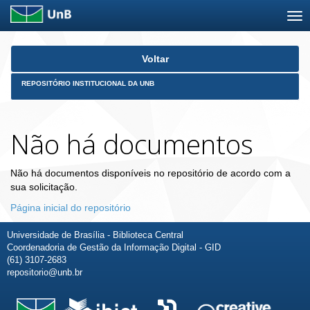
Skip
Voltar
navigation
REPOSITÓRIO INSTITUCIONAL DA UNB
Não há documentos
Não há documentos disponíveis no repositório de acordo com a
sua solicitação.
Página inicial do repositório
Universidade de Brasília - Biblioteca Central
Coordenadoria de Gestão da Informação Digital - GID
(61) 3107-2683
repositorio@unb.br