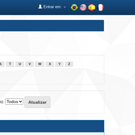
Entrar em:
S
T
U
V
W
X
Y
Z
s):