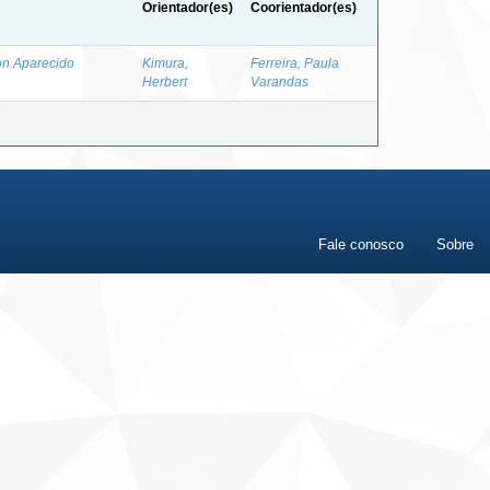
Orientador(es)
Coorientador(es)
on Aparecido
Kimura,
Ferreira, Paula
Herbert
Varandas
Fale conosco
Sobre