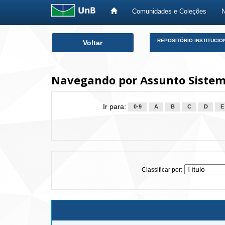
Comunidades e Coleções
Skip
REPOSITÓRIO INSTITUCIO
Voltar
navigation
Navegando por Assunto Sistema 
Ir para:
0-9
A
B
C
D
E
Classificar por: