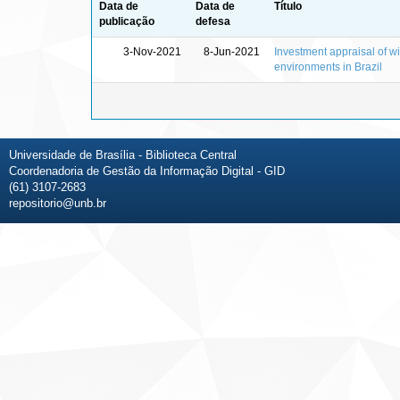
Data de
Data de
Título
publicação
defesa
3-Nov-2021
8-Jun-2021
Investment appraisal of wi
environments in Brazil
Universidade de Brasília - Biblioteca Central
Coordenadoria de Gestão da Informação Digital - GID
(61) 3107-2683
repositorio@unb.br