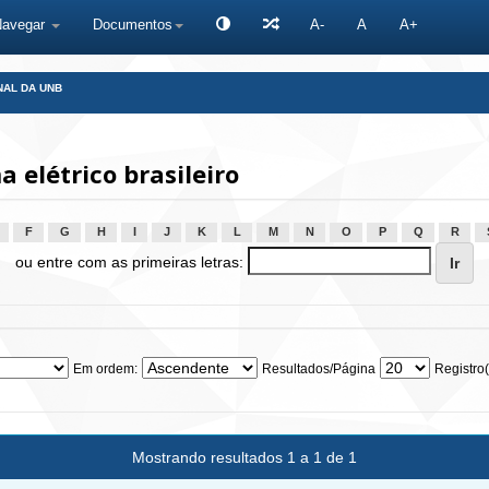
Navegar
Documentos
A-
A
A+
NAL DA UNB
elétrico brasileiro
F
G
H
I
J
K
L
M
N
O
P
Q
R
ou entre com as primeiras letras:
Em ordem:
Resultados/Página
Registro(
Mostrando resultados 1 a 1 de 1