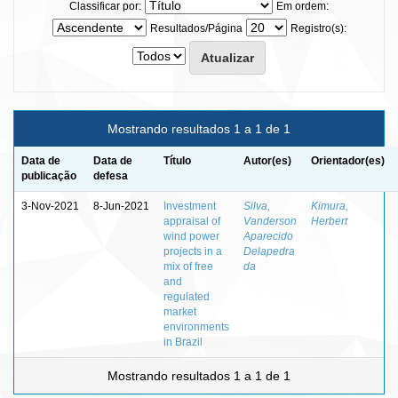
Classificar por:
Em ordem:
Resultados/Página
Registro(s):
Mostrando resultados 1 a 1 de 1
Data de
Data de
Título
Autor(es)
Orientador(es)
publicação
defesa
3-Nov-2021
8-Jun-2021
Investment
Silva,
Kimura,
appraisal of
Vanderson
Herbert
wind power
Aparecido
projects in a
Delapedra
mix of free
da
and
regulated
market
environments
in Brazil
Mostrando resultados 1 a 1 de 1