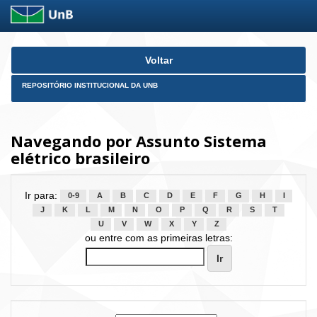
Skip
Voltar
navigation
REPOSITÓRIO INSTITUCIONAL DA UNB
Navegando por Assunto Sistema
elétrico brasileiro
Ir para:
0-9
A
B
C
D
E
F
G
H
I
J
K
L
M
N
O
P
Q
R
S
T
U
V
W
X
Y
Z
ou entre com as primeiras letras: