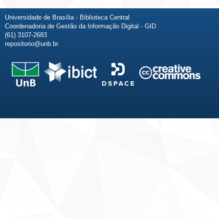
Universidade de Brasília - Biblioteca Central
Coordenadoria de Gestão da Informação Digital - GID
(61) 3107-2683
repositorio@unb.br
Fale conosco
Sobre