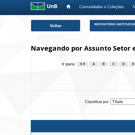
Comunidades e Coleções
Skip
REPOSITÓRIO INSTITUCIO
Voltar
navigation
Navegando por Assunto Setor es
Ir para:
0-9
A
B
C
D
E
Classificar por: