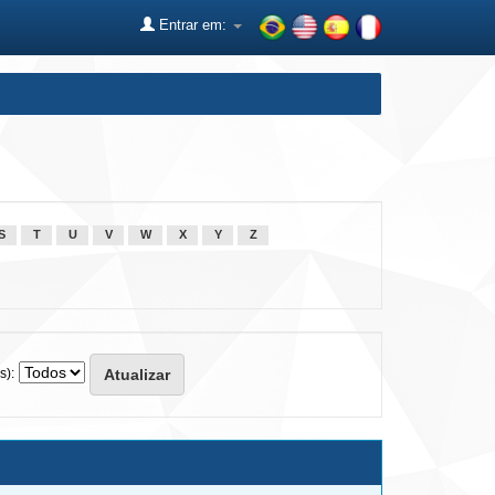
Entrar em:
S
T
U
V
W
X
Y
Z
s):