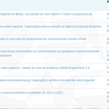
A
r Espacial no Brasil : um estudo de caso sobre o Centro Lançamento de
M
L
o setor espacial : implicações dessa relação na Agência Espacial Brasileira
C
N
asil no mercado de downstream do sensoriamento remoto orbital
M
É
 dos riscos relacionados ao conhecimento na pesquisa e desenvolvimento
L
 espacial
S
d
 setor espacial : estudo do caso da empresa Orbital Engenharia S.A
P
L
tudo sobre governança, regulação e política industrial do setor espacial
F
H
r espacial brasileiro no período de 2012 a 2021
M
F
G