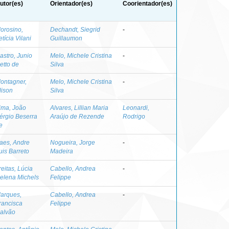
utor(es)
Orientador(es)
Coorientador(es)
orosino,
Dechandt, Siegrid
-
etícia Vilani
Guillaumon
astro, Junio
Melo, Michele Cristina
-
etto de
Silva
ontagner,
Melo, Michele Cristina
-
lison
Silva
ima, João
Alvares, Lillian Maria
Leonardi,
érgio Beserra
Araújo de Rezende
Rodrigo
e
aes, Andre
Nogueira, Jorge
-
uis Barreto
Madeira
reitas, Lúcia
Cabello, Andrea
-
elena Michels
Felippe
arques,
Cabello, Andrea
-
rancisca
Felippe
alvão