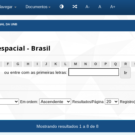
Navegar
Documentos
A-
A
A+
NAL DA UNB
pacial - Brasil
F
G
H
I
J
K
L
M
N
O
P
Q
R
ou entre com as primeiras letras:
Em ordem:
Resultados/Página
Registro(
Mostrando resultados 1 a 8 de 8