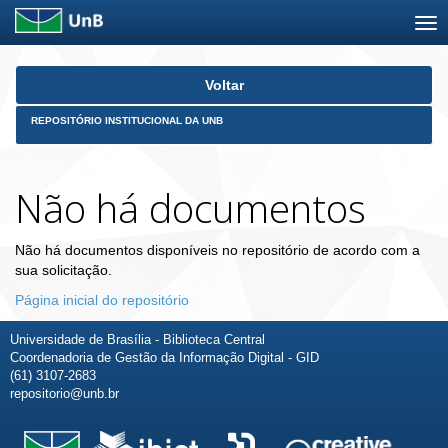
Skip
Voltar
navigation
REPOSITÓRIO INSTITUCIONAL DA UNB
Não há documentos
Não há documentos disponíveis no repositório de acordo com a
sua solicitação.
Página inicial do repositório
Universidade de Brasília - Biblioteca Central
Coordenadoria de Gestão da Informação Digital - GID
(61) 3107-2683
repositorio@unb.br