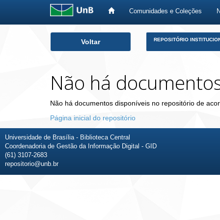
Comunidades e Coleções
Skip
REPOSITÓRIO INSTITUCIO
Voltar
navigation
Não há documento
Não há documentos disponíveis no repositório de acor
Página inicial do repositório
Universidade de Brasília - Biblioteca Central
Coordenadoria de Gestão da Informação Digital - GID
(61) 3107-2683
repositorio@unb.br