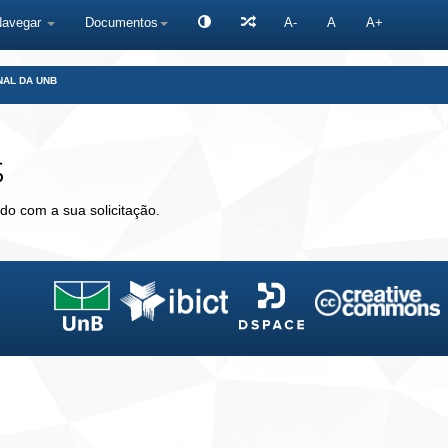
Navegar
Documentos
A-
A
A+
NAL DA UNB
s
do com a sua solicitação.