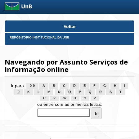
Skip
Voltar
navigation
REPOSITÓRIO INSTITUCIONAL DA UNB
Navegando por Assunto Serviços de
informação online
Ir para:
0-9
A
B
C
D
E
F
G
H
I
J
K
L
M
N
O
P
Q
R
S
T
U
V
W
X
Y
Z
ou entre com as primeiras letras: