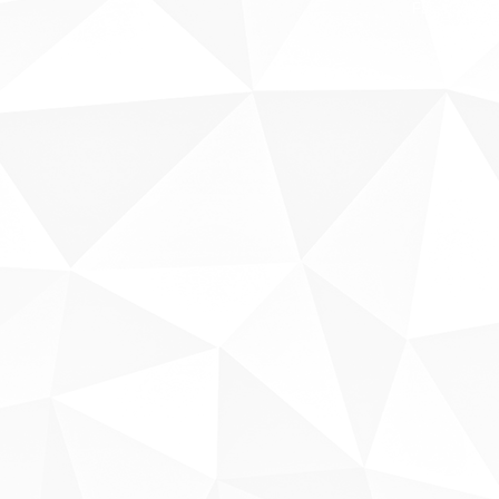
Fale conosco
Sobre