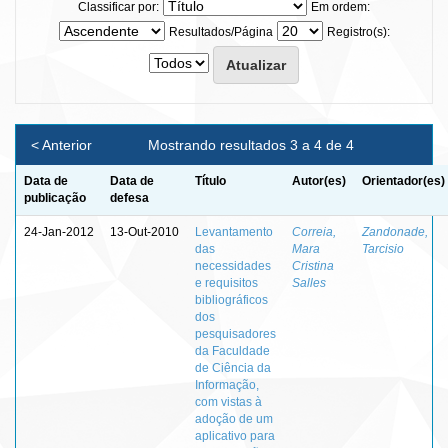
Classificar por:
Em ordem:
Resultados/Página
Registro(s):
< Anterior
Mostrando resultados 3 a 4 de 4
Data de
Data de
Título
Autor(es)
Orientador(es)
publicação
defesa
24-Jan-2012
13-Out-2010
Levantamento
Correia,
Zandonade,
das
Mara
Tarcisio
necessidades
Cristina
e requisitos
Salles
bibliográficos
dos
pesquisadores
da Faculdade
de Ciência da
Informação,
com vistas à
adoção de um
aplicativo para