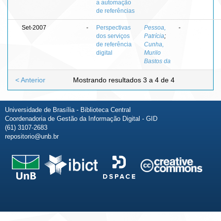
a automação
de referências
Set-2007
-
Perspectivas
Pessoa,
-
dos serviços
Patrícia
;
de referência
Cunha,
digital
Murilo
Bastos da
< Anterior
Mostrando resultados 3 a 4 de 4
Universidade de Brasília - Biblioteca Central
Coordenadoria de Gestão da Informação Digital - GID
(61) 3107-2683
repositorio@unb.br