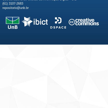
(61) 3107-2683
repositorio@unb.br
Fale conosco
Sobre