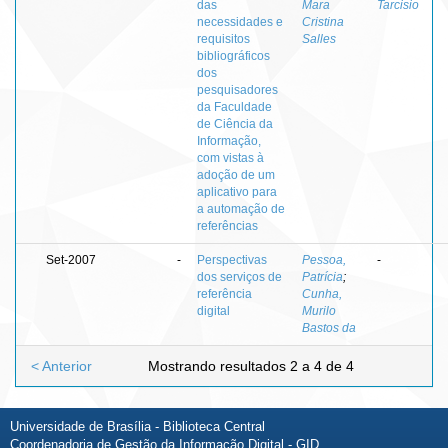
das
Mara
Tarcisio
necessidades e
Cristina
requisitos
Salles
bibliográficos
dos
pesquisadores
da Faculdade
de Ciência da
Informação,
com vistas à
adoção de um
aplicativo para
a automação de
referências
Set-2007
-
Perspectivas
Pessoa,
-
dos serviços de
Patrícia
;
referência
Cunha,
digital
Murilo
Bastos da
< Anterior
Mostrando resultados 2 a 4 de 4
Universidade de Brasília - Biblioteca Central
Coordenadoria de Gestão da Informação Digital - GID