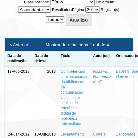
Classificar por:
Em ordem:
Resultados/Página
Registro(s):
< Anterior
Mostrando resultados 2 a 4 de 4
Data de
Data de
Título
Autor(es)
Orientador(
publicação
defesa
19-Ago-2013
2013
Competências
Inazawa,
Baptista, Sof
conversacionais
Fernandez
Galvão
do bibliotecário
Kenji
na
comunicação
via chat em
serviço de
referência
digital de
biblioteca
universitária
24-Jan-2012
13-Out-2010
Levantamento
Correia,
Zandonade,