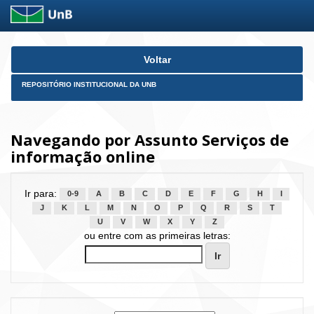
Skip
Voltar
navigation
REPOSITÓRIO INSTITUCIONAL DA UNB
Navegando por Assunto Serviços de
informação online
Ir para:
0-9
A
B
C
D
E
F
G
H
I
J
K
L
M
N
O
P
Q
R
S
T
U
V
W
X
Y
Z
ou entre com as primeiras letras: