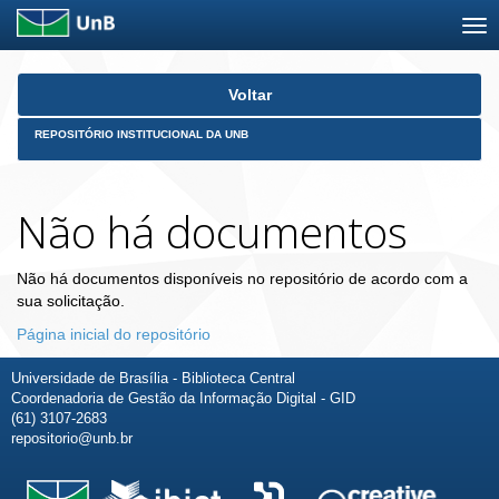
Skip
Voltar
navigation
REPOSITÓRIO INSTITUCIONAL DA UNB
Não há documentos
Não há documentos disponíveis no repositório de acordo com a
sua solicitação.
Página inicial do repositório
Universidade de Brasília - Biblioteca Central
Coordenadoria de Gestão da Informação Digital - GID
(61) 3107-2683
repositorio@unb.br