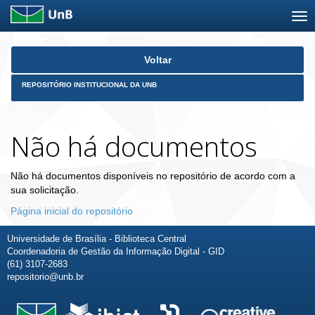
Skip
Voltar
navigation
REPOSITÓRIO INSTITUCIONAL DA UNB
Não há documentos
Não há documentos disponíveis no repositório de acordo com a
sua solicitação.
Página inicial do repositório
Universidade de Brasília - Biblioteca Central
Coordenadoria de Gestão da Informação Digital - GID
(61) 3107-2683
repositorio@unb.br