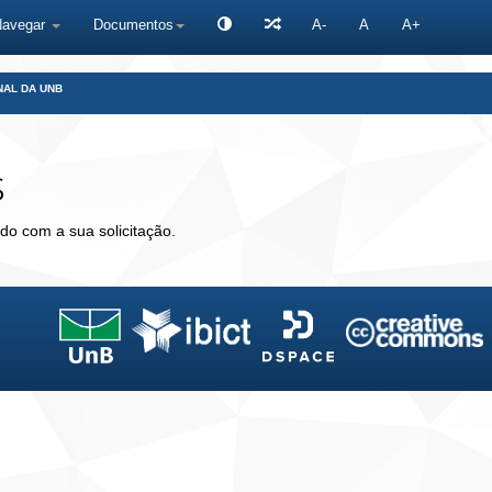
Navegar
Documentos
A-
A
A+
NAL DA UNB
s
do com a sua solicitação.