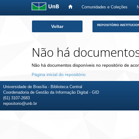
Comunidades e Coleções
Skip
REPOSITÓRIO INSTITUCIO
Voltar
navigation
Não há documento
Não há documentos disponíveis no repositório de acor
Página inicial do repositório
Universidade de Brasília - Biblioteca Central
Coordenadoria de Gestão da Informação Digital - GID
(61) 3107-2683
repositorio@unb.br