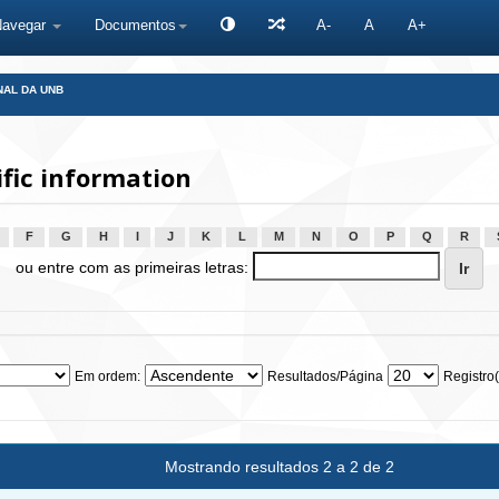
Navegar
Documentos
A-
A
A+
NAL DA UNB
fic information
F
G
H
I
J
K
L
M
N
O
P
Q
R
ou entre com as primeiras letras:
Em ordem:
Resultados/Página
Registro(
Mostrando resultados 2 a 2 de 2