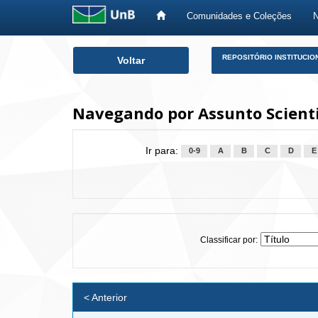
Comunidades e Coleções
Skip
REPOSITÓRIO INSTITUCIO
Voltar
navigation
Navegando por Assunto Scienti
Ir para:
0-9
A
B
C
D
E
Classificar por:
< Anterior