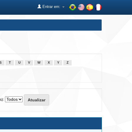
Entrar em:
S
T
U
V
W
X
Y
Z
s):