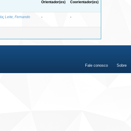
Orientador(es)
Coorientador(es)
 da
;
Leite, Fernando
-
-
Fale conosco
Sobre