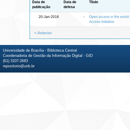
Data de
Data de
Título
publicação
defesa
20-Jan-2016
-
Open access in the world 
Access Initiative
< Anterior
Universidade de Brasília - Biblioteca Central
Coordenadoria de Gestão da Informação Digital - GID
(61) 3107-2683
repositorio@unb.br