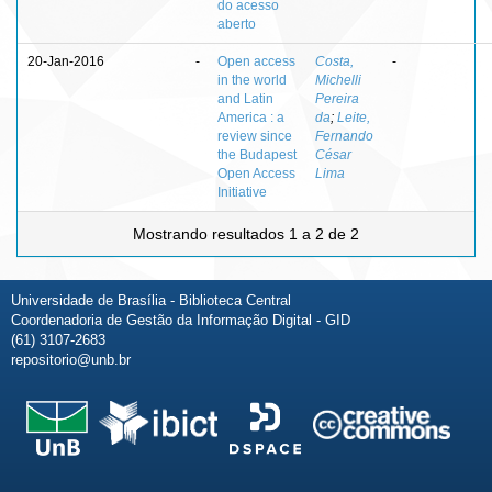
do acesso
aberto
20-Jan-2016
-
Open access
Costa,
-
in the world
Michelli
and Latin
Pereira
America : a
da
;
Leite,
review since
Fernando
the Budapest
César
Open Access
Lima
Initiative
Mostrando resultados 1 a 2 de 2
Universidade de Brasília - Biblioteca Central
Coordenadoria de Gestão da Informação Digital - GID
(61) 3107-2683
repositorio@unb.br