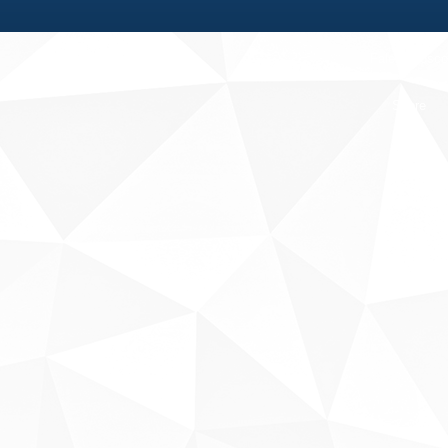
Fale conosco
Sobre