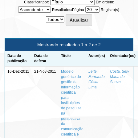
Classificar por:
Em ordem:
Resultados/Página
Registro(s):
Mostrando resultados 1 a 2 de 2
Data de
Data de
Título
Autor(es)
Orientador(es)
publicação
defesa
16-Dez-2011
21-Nov-2011
Modelo
Leite,
Costa, Sely
genérico de
Fernando
Maria de
gestão da
César
Souza
informação
Lima
científica
para
instituições
de pesquisa
na
perspectiva
da
comunicação
científica e