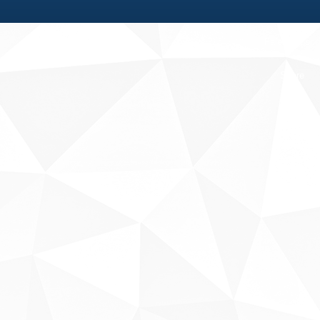
Fale conosco
Sobre