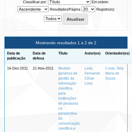
Classificar por:
Em ordem:
Resultados/Página
Registro(s):
Mostrando resultados 1 a 2 de 2
Data de
Data de
Título
Autor(es)
Orientador(es)
publicação
defesa
16-Dez-2011
21-Nov-2011
Modelo
Leite,
Costa, Sely
genérico de
Fernando
Maria de
gestão da
César
Souza
informação
Lima
científica
para
instituições
de pesquisa
na
perspectiva
da
comunicação
científica e