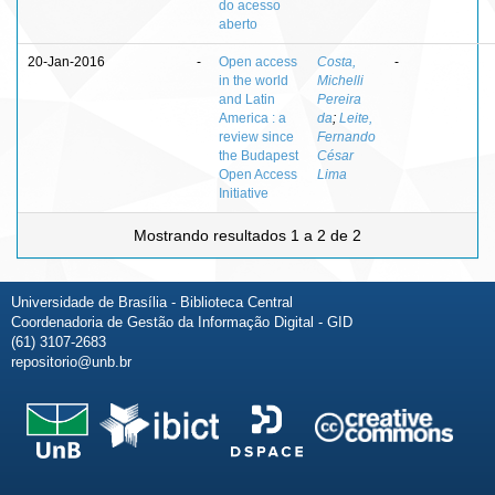
do acesso
aberto
20-Jan-2016
-
Open access
Costa,
-
in the world
Michelli
and Latin
Pereira
America : a
da
;
Leite,
review since
Fernando
the Budapest
César
Open Access
Lima
Initiative
Mostrando resultados 1 a 2 de 2
Universidade de Brasília - Biblioteca Central
Coordenadoria de Gestão da Informação Digital - GID
(61) 3107-2683
repositorio@unb.br