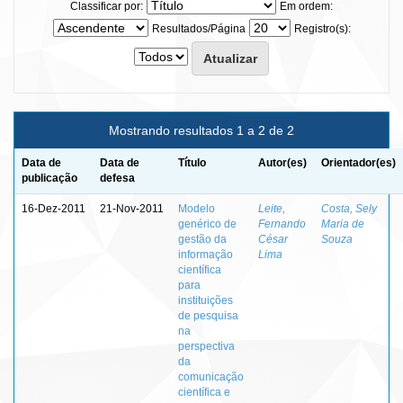
Classificar por:
Em ordem:
Resultados/Página
Registro(s):
Mostrando resultados 1 a 2 de 2
Data de
Data de
Título
Autor(es)
Orientador(es)
publicação
defesa
16-Dez-2011
21-Nov-2011
Modelo
Leite,
Costa, Sely
genérico de
Fernando
Maria de
gestão da
César
Souza
informação
Lima
científica
para
instituições
de pesquisa
na
perspectiva
da
comunicação
científica e