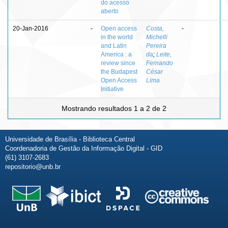
do acesso
aberto
20-Jan-2016
-
Open access
Costa,
-
in the world
Michelli
and Latin
Pereira
America : a
da
;
Leite,
review since
Fernando
the Budapest
César
Open Access
Lima
Initiative
Mostrando resultados 1 a 2 de 2
Universidade de Brasília - Biblioteca Central
Coordenadoria de Gestão da Informação Digital - GID
(61) 3107-2683
repositorio@unb.br