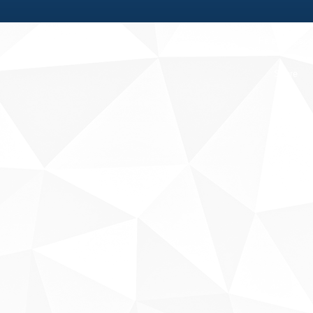
Fale conosco
Sobre