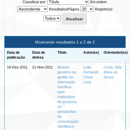
Classificar por:
Em ordem:
Resultados/Página
Registro(s):
Mostrando resultados 1 a 2 de 2
Data de
Data de
Título
Autor(es)
Orientador(es)
publicação
defesa
16-Dez-2011
21-Nov-2011
Modelo
Leite,
Costa, Sely
genérico de
Fernando
Maria de
gestão da
César
Souza
informação
Lima
científica
para
instituições
de pesquisa
na
perspectiva
da
comunicação
científica e