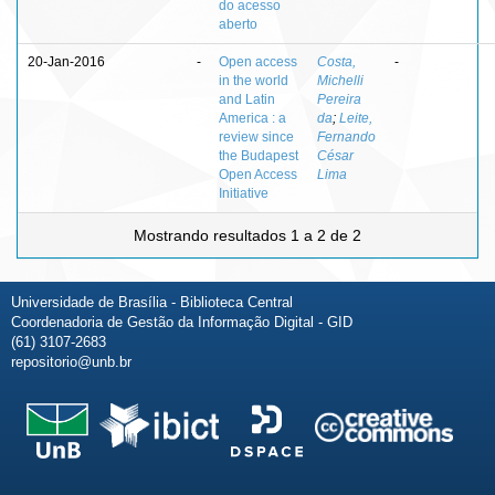
do acesso
aberto
20-Jan-2016
-
Open access
Costa,
-
in the world
Michelli
and Latin
Pereira
America : a
da
;
Leite,
review since
Fernando
the Budapest
César
Open Access
Lima
Initiative
Mostrando resultados 1 a 2 de 2
Universidade de Brasília - Biblioteca Central
Coordenadoria de Gestão da Informação Digital - GID
(61) 3107-2683
repositorio@unb.br