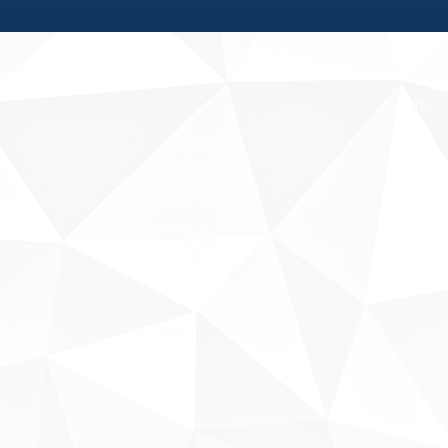
Fale conosco
Sobre