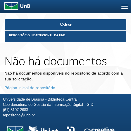
Skip
Voltar
navigation
REPOSITÓRIO INSTITUCIONAL DA UNB
Não há documentos
Não há documentos disponíveis no repositório de acordo com a
sua solicitação.
Página inicial do repositório
Universidade de Brasília - Biblioteca Central
Coordenadoria de Gestão da Informação Digital - GID
(61) 3107-2683
repositorio@unb.br