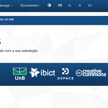
Navegar
Documentos
A-
A
A+
NAL DA UNB
s
do com a sua solicitação.