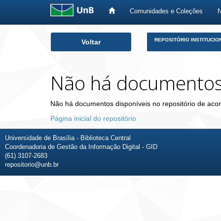
Comunidades e Coleções
Skip
REPOSITÓRIO INSTITUCIO
Voltar
navigation
Não há documento
Não há documentos disponíveis no repositório de acor
Página inicial do repositório
Universidade de Brasília - Biblioteca Central
Coordenadoria de Gestão da Informação Digital - GID
(61) 3107-2683
repositorio@unb.br