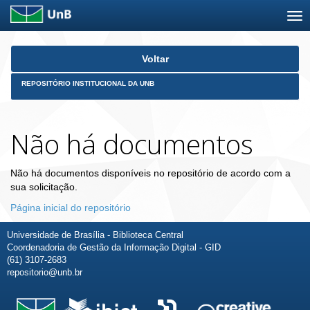
Skip
Voltar
navigation
REPOSITÓRIO INSTITUCIONAL DA UNB
Não há documentos
Não há documentos disponíveis no repositório de acordo com a
sua solicitação.
Página inicial do repositório
Universidade de Brasília - Biblioteca Central
Coordenadoria de Gestão da Informação Digital - GID
(61) 3107-2683
repositorio@unb.br