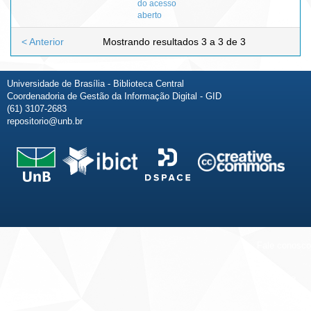
do acesso
aberto
< Anterior
Mostrando resultados 3 a 3 de 3
Universidade de Brasília - Biblioteca Central
Coordenadoria de Gestão da Informação Digital - GID
(61) 3107-2683
repositorio@unb.br
Fale conosco
Sobre