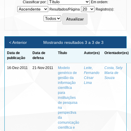
Classificar por:
Em ordem:
Resultados/Página
Registro(s):
< Anterior
Mostrando resultados 3 a 3 de 3
Data de
Data de
Título
Autor(es)
Orientador(es)
publicação
defesa
16-Dez-2011
21-Nov-2011
Modelo
Leite,
Costa, Sely
genérico de
Fernando
Maria de
gestão da
César
Souza
informação
Lima
científica
para
instituições
de pesquisa
na
perspectiva
da
comunicação
científica e